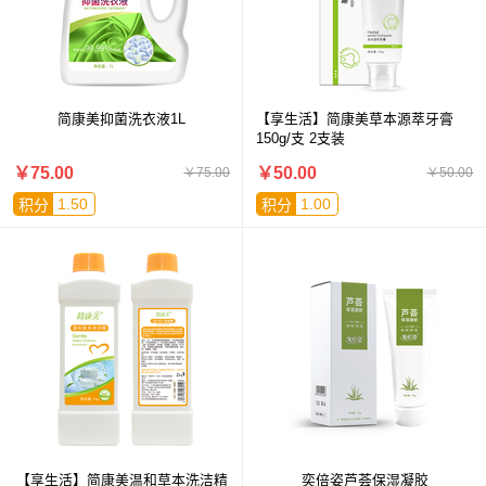
简康美抑菌洗衣液1L
【享生活】简康美草本源萃牙膏
150g/支 2支装
￥75.00
￥50.00
￥75.00
￥50.00
1.50
1.00
积分
积分
【享生活】简康美温和草本洗洁精
奕倍姿芦荟保湿凝胶