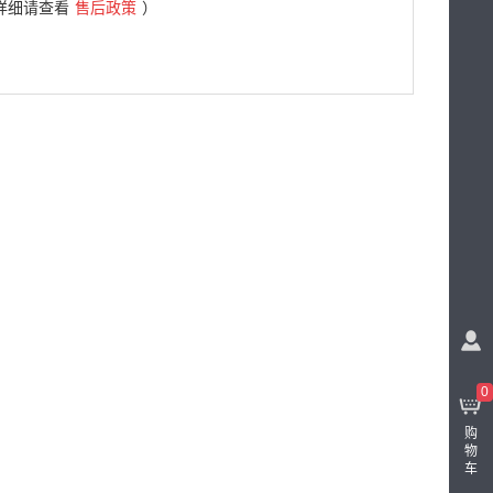
详细请查看
售后政策
）
0
购
物
车