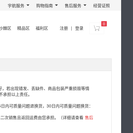
宇航服务
购物指南
售后服务
经营证照
0
沙棘区
精品区
福利区
注册
|
登录
好，若出现错发、丢缺件、商品包装严重损毁等情
不承担以上责任。
5日内可质量问题退换货，30日内可质量问题换货：
响二次销售且返回运费由您承担。（详细请查看
售后