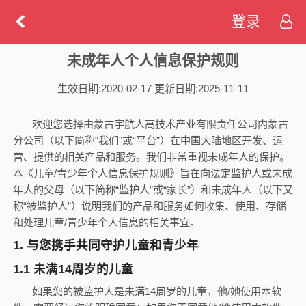
登录
未成年人个人信息保护规则
生效日期:2020-02-17 更新日期:2025-11-11
欢迎您选择由蒙古宇航人高技术产业有限责任公司内蒙古
分公司（以下简称“我们”或“平台”）在中国大陆地区开发、运
营、提供的相关产品和服务。我们非常重视未成年人的保护。
本《儿童
/
青少年个人信息保护规则》旨在向法定监护人或未成
年人的父母（以下简称
“
监护人
”
或
“
家长
”
）和未成年人（以下又
称
“
被监护人
”
）说明我们的产品和服务如何收集、使用、存储
和处理儿童
/
青少年个人信息的相关事宜。
1.
与您携手共同守护儿童和青少年
1.1
未满
14
周岁的儿童
如果您的被监护人是未满
14
周岁的儿童，他
/
她使用本软