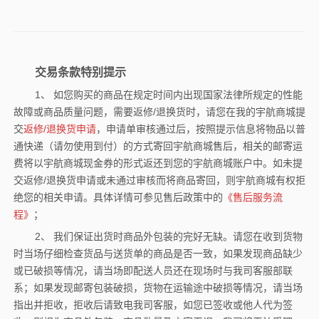
交易条款特别提示
1、 如您购买的商品在规定时间内出现国家法律所规定的性能
故障或商品质量问题，需要返修/退换货时，请您在我的宇航商城提
交
返修/退换货申请
，申请单审核通过后，按照提示信息将物品以普
通快递（请勿使用到付）的方式寄回宇航商城售后，相关的邮寄运
费将以宇航商城现金券的形式返还到您的宇航商城账户中。如未提
交返修/退换货申请或未通过审核而将商品寄回，则宇航商城有权拒
绝您的相关申请。具体详情可参见售后政策中的
《售后服务流
程》
；
2、 我们保证出货时商品外包装的完好无缺。请您在收到货物
时当场仔细检查货品与送货单的商品是否一致，如果发现商品缺少
或已破损等情况，请当场即配送人员还在现场时与我司客服部联
系；如果发现邮寄包装破损，货物在运输途中破损等情况，请当场
指出并拒收，拒收后请致电我司客服，如您已签收或他人代为签