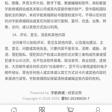
标、图像、声音文件片段、数字下载、数据编辑和软件、商标都是
宇航商城网站或其关联公司或其内容提供者的财产，受中国和国际
版权法的保护。未经宇航商城网站书面授权或许可，不得以任何目
的对宇航商城网站或其任何部分进行复制、复印、仿造、出售、转
售、访问、或以其他方式加以利用。
14
、
评论、意见、消息和其他内容
访问者可以张贴评论、意见及其他内容，以及提出建议、主
意、意见、问题或其他信息，只要内容不是非法、淫秽、威胁、诽
谤、侵犯隐私、侵犯知识产权或以其他形式对第三者构成伤害或侵
犯或令公众讨厌，也不包含软件病毒、政治宣传、商业招揽、连锁
信、大宗邮件或任何形式的\"垃圾邮件\"。您不可以使用虚假的电子
邮件地址、冒充任何他人或实体或以其它方式对卡片或其他内容的
来源进行误导。宇航商城网站保留清除或编辑这些内容的权利。
Powered by
宇航商城
|
经营证照
Copyright © 2018-2026
蒙B2-20190025-7



