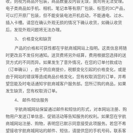
收，则视为商品外包装，商品数量及内容无误，我司将无法受理。
电子类商品如手机、相机、笔记本等有原厂包装、标签的3C产品，
可以打开原厂包装，但不能安装电池开机启动，不能通电、过水、
插入卡槽。请您在确认外观无损的情况下确认收货，如确认收货
后，发现外观问题将无法办理。
3、 价格变化和缺货
产品的价格和可获性都在宇航商城网站上指明。这类信息将随
时更改且不发任何通知。送货费将另外结算，费用根据您选择的送
货方式的不同而异。如果发生了意外情况，在您的订单付款成功
（订单确认），由于供应商提价，税额变化引起的价格变化，或是
由于网站的错误等造成商品价格变化，您有权取消您的订单，并希
望您能及时电话通知宇航商城客户服务部。您所订购的商品，如果
发生缺货，您有权取消订单。
4、 邮件/短信服务
宇航商城网站保留通过邮件和短信的形式，对本网站注册、购
物用户发送订单信息、促销活动等告知服务的权利。如果您在宇航
商城网站注册、购物，表明您已默示同意接受此项服务。若您不希
望接收宇航商城网站的邮件、短信，请提供您的手机号码，联系客