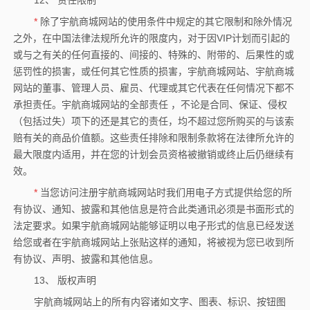
12、 责任限制
*
除了宇航商城网站的使用条件中规定的其它限制和除外情况
之外，在中国法律法规所允许的限度内，对于因VIP计划而引起的
或与之有关的任何直接的、间接的、特殊的、附带的、后果性的或
惩罚性的损害，或任何其它性质的损害，宇航商城网站、宇航商城
网站的董事、管理人员、雇员、代理或其它代表在任何情况下都不
承担责任。宇航商城网站的全部责任 ，不论是合同、保证、侵权
（包括过失）项下的还是其它的责任，均不超过您所购买的与该索
赔有关的商品价值额。这些责任排除和限制条款将在法律所允许的
最大限度内适用，并在您的计划会员资格被撤销或终止后仍继续有
效。
*
当您访问注册宇航商城网站时我们用电子方式提供给您的所
有协议、通知、披露和其他信息是符合此类通讯必须是书面形式的
法定要求。如果宇航商城网站能够证明以电子形式的信息已经发送
给您或者在宇航商城网站上张贴这样的通知，将被视为您已收到所
有协议、声明、披露和其他信息。
13、 版权声明
宇航商城网站上的所有内容诸如文字、图表、标识、按钮图