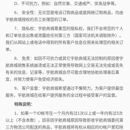
D．不可抗力，例如：自然灾害、交通戒严、突发战争等。
6、 安全性：无论您是电话订购商品或是网络订购商品，均由
宇航商城授权的员工处理您的订单。
7、 隐私权：宇航商城尊重您的隐私权，我们不会将您的个人
和订单信息出售或泄露给任何第三方（国家司法机关调取除外）。
我们从网站上或电话中得到的所有客户信息仅用来处理您的相关订
单。
8、 免责：如因不可抗力或其它宇航商城无法控制的原因使宇
航商城销售系统崩溃或无法正常使用导致网上交易无法完成或丢失
有关的信息、记录等，宇航商城会尽可能合理地协助处理善后事
宜，并努力使客户免受经济损失。
9、 客户监督：宇航商城希望通过不懈努力，为客户提供最佳
服务，宇航商城在给客户提供服务的全过程中接受客户的监督。
特殊说明：
1
、
如果一个ID帐号在一个月内有过1次以上或一年内有过3次
以上（不含本数），因非因宇航商城原因导致拒收宇航商城委托第
三方物流公司配送的商品，宇航商城将有权从相应的ID帐户里扣除