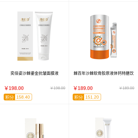
奕倍姿沙棘鎏金抗皱面膜液
棘百年沙棘软骨胶原液体钙特膳饮
￥198.00
￥189.00
￥198.00
￥189.00
158.40
151.20
积分
积分