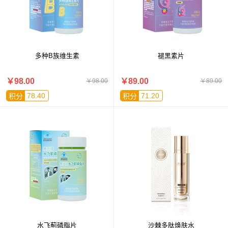
多种B族维生素
褪黑素片
￥98.00
￥89.00
￥98.00
￥89.00
78.40
71.20
积分
积分
水飞蓟磷脂片
沙棘多肽焕肤水