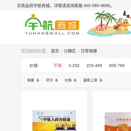
买商品到宇航商城，详情请
咨询客服 400-080-9696
。
您当前的位置：
首页
>
沙棘区
>
日常保健
价格:
不限
0-232
233-499
500-799
销量
评分
价格
最新上架