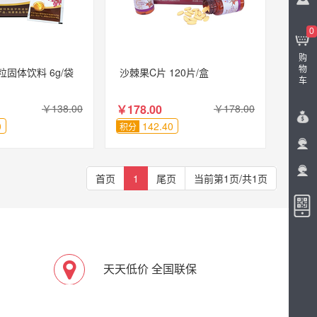
0
购
物
固体饮料 6g/袋
沙棘果C片 120片/盒
车
）
￥138.00
￥178.00
￥178.00
0
142.40
积分
首页
1
尾页
当前第1页/共1页
天天低价 全国联保