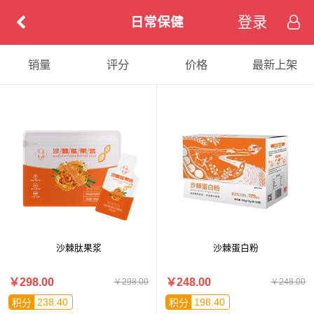
登录
日常保健
销量
评分
价格
最新上架
沙棘肽果浆
沙棘蛋白粉
￥298.00
￥248.00
￥298.00
￥248.00
238.40
198.40
积分
积分