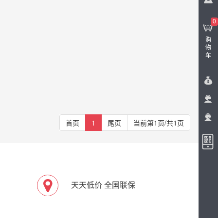
0
购
物
车
首页
1
尾页
当前第1页/共1页
天天低价 全国联保