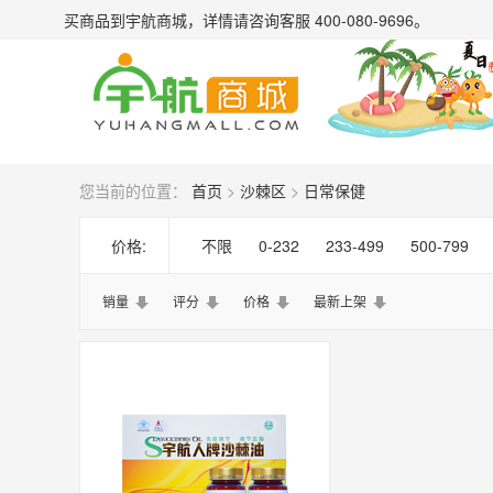
买商品到宇航商城，详情请
咨询客服 400-080-9696
。
您当前的位置：
首页
>
沙棘区
>
日常保健
价格:
不限
0-232
233-499
500-799
销量
评分
价格
最新上架