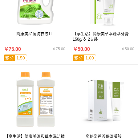
简康美抑菌洗衣液1L
【享生活】简康美草本源萃牙膏
150g/支 2支装
￥75.00
￥50.00
￥75.00
￥50.00
1.50
1.00
积分
积分
【享生活】简康美温和草本洗洁精
奕倍姿芦荟保湿凝胶