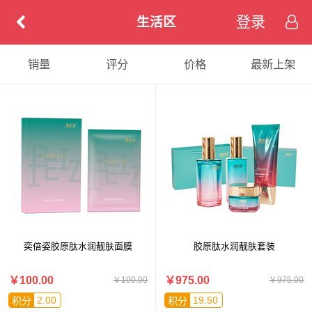
登录
生活区
销量
评分
价格
最新上架
奕倍姿胶原肽水润靓肤面膜
胶原肽水润靓肤套装
￥100.00
￥975.00
￥100.00
￥975.00
2.00
19.50
积分
积分