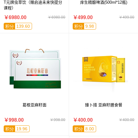
T元牌虫草饮（赠启迪未来快提分
庠生精酿啤酒(500ml*12瓶)
课程）
￥6980.00
￥499.00
￥6980.00
￥499.00
139.60
9.98
积分
积分
葛根亚麻籽面
臻卜措 亚麻籽膳食餐
￥998.00
￥400.00
￥998.00
￥400.00
19.96
8.00
积分
积分