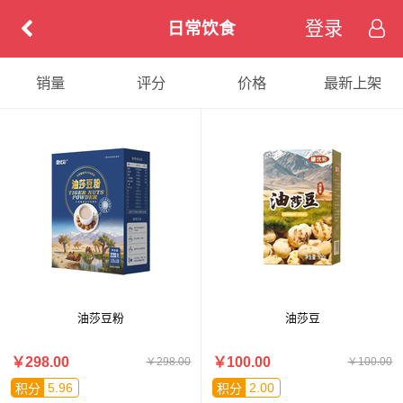
登录
日常饮食
销量
评分
价格
最新上架
油莎豆粉
油莎豆
￥298.00
￥100.00
￥298.00
￥100.00
5.96
2.00
积分
积分