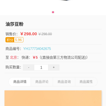
油莎豆粉
￥
298.00
销售价：
￥
298.00
5.96
积分
商品编号：
YH177734042675
至
北京
：
快递：
￥5
（(直接由第三方物流公司配送)）
购买数量：
-
+
商品详情
商品评论
商品咨询
商品属性