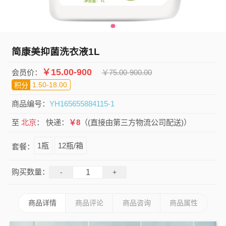
简康美抑菌洗衣液1L
￥
15.00-900
会员价：
￥
75.00-900.00
1.50-18.00
积分
商品编号：
YH165655884115-1
至
北京
：
快递：
￥8
（(直接由第三方物流公司配送)）
1瓶
12瓶/箱
套餐：
购买数量：
-
+
商品详情
商品评论
商品咨询
商品属性