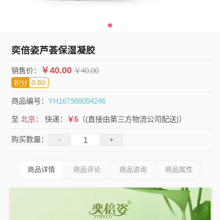
奕倍姿芦荟保湿凝胶
￥
40.00
销售价：
￥
40.00
0.80
积分
商品编号：
YH167988054246
至
北京
：
快递：
￥5
（(直接由第三方物流公司配送)）
购买数量：
-
+
商品详情
商品评论
商品咨询
商品属性