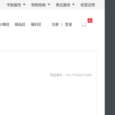
宇航服务
购物指南
售后服务
经营证照
0
沙棘区
精品区
福利区
注册
|
登录
商品编号：
YH177043277459