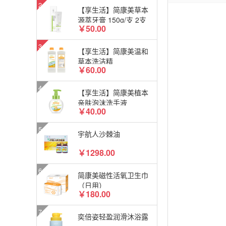
【享生活】简康美草本
源萃牙膏 150g/支 2支
￥50.00
装
【享生活】简康美温和
草本洗洁精
￥60.00
【享生活】简康美植本
亲肤泡沫洗手液
￥40.00
宇航人沙棘油
￥1298.00
简康美磁性活氧卫生巾
（日用）
￥180.00
奕倍姿轻盈润滑沐浴露