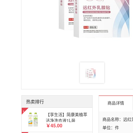
热卖排行
商品详情
【享生活】简康美植萃
商品名称：远红
洁净洗衣液1L装
￥45.00
单位：件