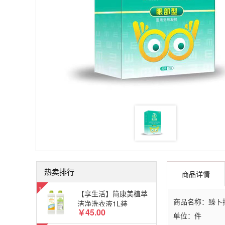
热卖排行
商品详情
【享生活】简康美植萃
商品名称：臻卜
洁净洗衣液1L装
￥45.00
单位：件