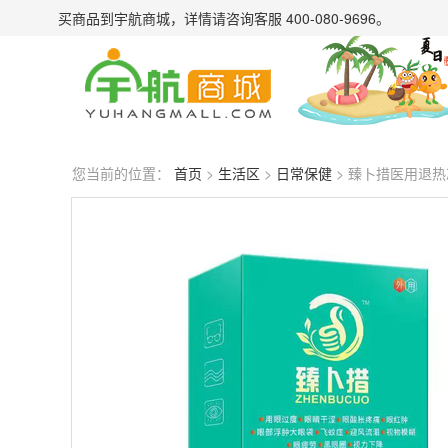
买商品到宇航商城，详情请
咨询客服 400-080-9696
。
您当前的位置：
首页
>
生活区
>
日常保健
> 臻卜措医用退