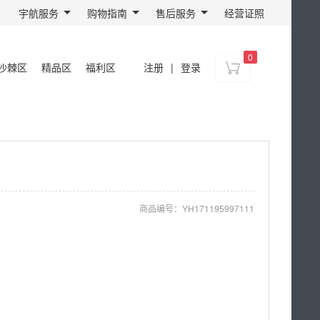
宇航服务
购物指南
售后服务
经营证照
0
沙棘区
精品区
福利区
注册
|
登录
商品编号：
YH171195997111