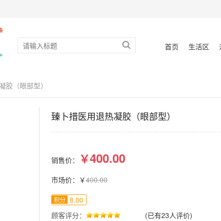
首页
生活区
热凝胶（眼部型）
臻卜措医用退热凝胶（眼部型）
400.00
￥
销售价：
市场价：￥
400.00
8.00
积分
顾客评分：
(已有23人评价)