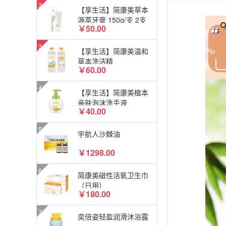
【享生活】简康美草本
源萃牙膏 150g/支 2支
￥50.00
装
【享生活】简康美温和
草本洗洁精
￥60.00
【享生活】简康美植本
亲肤泡沫洗手液
￥40.00
宇航人沙棘油
￥1298.00
简康美磁性活氧卫生巾
（日用）
￥180.00
奕倍姿轻盈润滑沐浴露