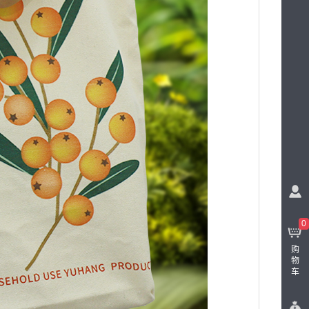
0
购
物
车