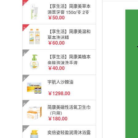
【享生活】简康美草本
源萃牙膏 150g/支 2支
￥50.00
装
【享生活】简康美温和
草本洗洁精
￥60.00
【享生活】简康美植本
亲肤泡沫洗手液
￥40.00
宇航人沙棘油
￥1298.00
简康美磁性活氧卫生巾
（日用）
￥180.00
奕倍姿轻盈润滑沐浴露