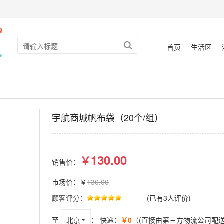
首页
生活区
）
宇航商城帆布袋（20个/组）
130.00
￥
销售价：
市场价：￥
130.00
顾客评分：
(已有3人评价)
至
北京
：
快递：
￥0
（(直接由第三方物流公司配