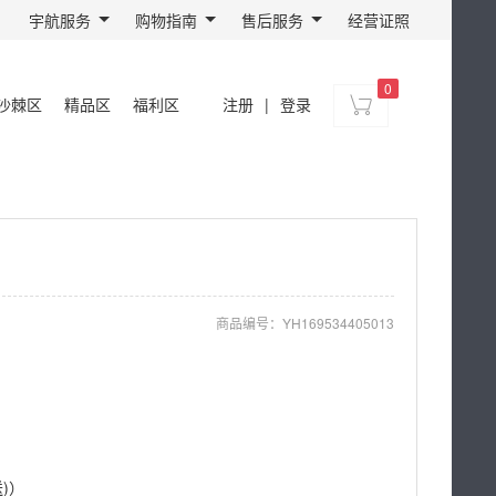
宇航服务
购物指南
售后服务
经营证照
0
沙棘区
精品区
福利区
注册
|
登录
商品编号：
YH169534405013
送)）