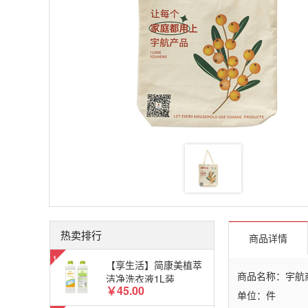
热卖排行
商品详情
【享生活】简康美植萃
商品名称：宇航商
洁净洗衣液1L装
￥45.00
单位：件