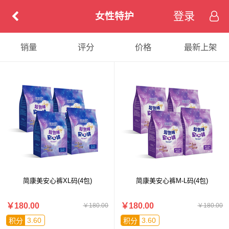
登录
女性特护
销量
评分
价格
最新上架
简康美安心裤XL码(4包)
简康美安心裤M-L码(4包)
￥180.00
￥180.00
￥180.00
￥180.00
3.60
3.60
积分
积分